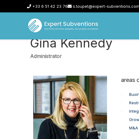
+33 6 51 42 23 76
s.toupet@expert-subventions.co
Gina Kennedy
Administrator
areas o
Busi
Rest
Integ
Grow
M&A 