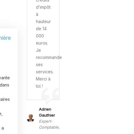
d’impôt
à
hauteur
de 14
000
nière
euros.
Je
recommande
ses
services.
vante
Merci à
 dans
toi !
taires
Adrien
e,
Gauthier
Expert-
Comptable,
 a