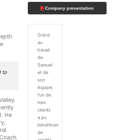
Company presentation
Grâce
depth
au
le
travail
de
Samuel
 to
et de
son
équipe,
l’un de
Valley.
mes
cently
clients
t. He
a pu
ry;
bénéficier
ral
de
 Coach.
crédits