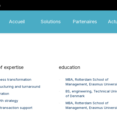
m
Accueil
Solutions
Partenaires
Actu
f expertise
education
ness transformation
MBA, Rotterdam School of
Management, Erasmus Universi
ructuring and turnaround
BS, engineering, Technical Univ
ration
of Denmark
th strategy
MBA, Rotterdam School of
transaction support
Management, Erasmus Universi