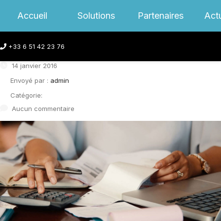
Accueil
Solutions
Partenaires
Actu
Financial Services
+33 6 51 42 23 76
14 janvier 2016
Envoyé par :
admin
Catégorie:
Aucun commentaire